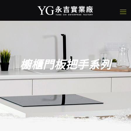
櫥櫃門板把手系列